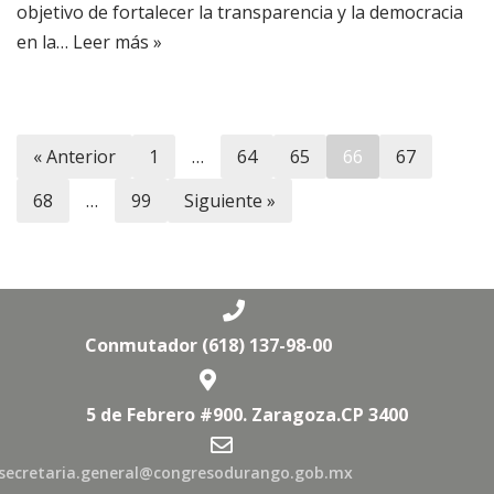
objetivo de fortalecer la transparencia y la democracia
en la…
Leer más »
« Anterior
1
…
64
65
66
67
68
…
99
Siguiente »
Conmutador (618) 137-98-00
5 de Febrero #900. Zaragoza.CP 3400
secretaria.general@congresodurango.gob.mx