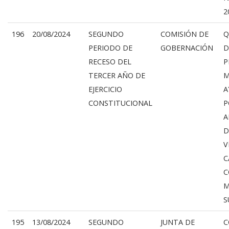
2
196
20/08/2024
SEGUNDO
COMISIÓN DE
Q
PERIODO DE
GOBERNACIÓN
D
RECESO DEL
P
TERCER AÑO DE
M
EJERCICIO
A
CONSTITUCIONAL
P
A
D
V
C
C
M
S
195
13/08/2024
SEGUNDO
JUNTA DE
C