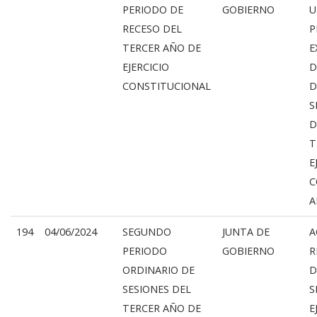
PERIODO DE
GOBIERNO
U
RECESO DEL
P
TERCER AÑO DE
E
EJERCICIO
D
CONSTITUCIONAL
D
S
D
T
E
C
A
194
04/06/2024
SEGUNDO
JUNTA DE
A
PERIODO
GOBIERNO
R
ORDINARIO DE
D
SESIONES DEL
S
TERCER AÑO DE
E