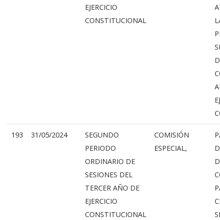
EJERCICIO
A
CONSTITUCIONAL
L
P
S
D
C
A
E
C
193
31/05/2024
SEGUNDO
COMISIÓN
P
PERIODO
ESPECIAL,
D
ORDINARIO DE
D
SESIONES DEL
C
TERCER AÑO DE
P
EJERCICIO
C
CONSTITUCIONAL
S