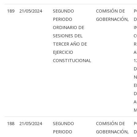
189
21/05/2024
SEGUNDO
COMISIÓN DE
P
PERIODO
GOBERNACIÓN,
D
ORDINARIO DE
I
SESIONES DEL
C
TERCER AÑO DE
R
EJERCICIO
A
CONSTITUCIONAL
1
D
N
E
D
A
M
188
21/05/2024
SEGUNDO
COMISIÓN DE
P
PERIODO
GOBERNACIÓN,
D