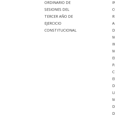
ORDINARIO DE
I
SESIONES DEL
C
TERCER AÑO DE
R
EJERCICIO
A
CONSTITUCIONAL
D
M
I
M
E
P
C
E
D
L
M
D
D