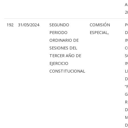
A
2
192
31/05/2024
SEGUNDO
COMISIÓN
P
PERIODO
ESPECIAL,
D
ORDINARIO DE
I
SESIONES DEL
C
TERCER AÑO DE
S
EJERCICIO
I
CONSTITUCIONAL
L
D
“
G
R
D
M
D