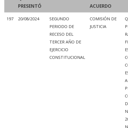
PRESENTÓ
ACUERDO
197
20/08/2024
SEGUNDO
COMISIÓN DE
Q
PERIODO DE
JUSTICIA
P
RECESO DEL
R
TERCER AÑO DE
F
EJERCICIO
E
CONSTITUCIONAL
C
C
E
A
P
C
D
N
2
N