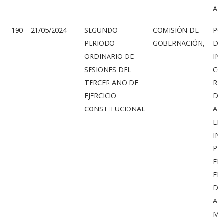
A
190
21/05/2024
SEGUNDO
COMISIÓN DE
P
PERIODO
GOBERNACIÓN,
D
ORDINARIO DE
I
SESIONES DEL
C
TERCER AÑO DE
R
EJERCICIO
D
CONSTITUCIONAL
A
L
I
P
E
E
D
A
M