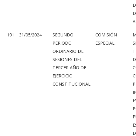
D
D
A
191
31/05/2024
SEGUNDO
COMISIÓN
M
PERIODO
ESPECIAL,
S
ORDINARIO DE
T
SESIONES DEL
D
TERCER AÑO DE
C
EJERCICIO
C
CONSTITUCIONAL
P
I
E
P
P
E
D