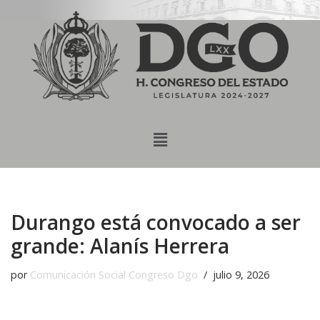
content
Saltar
al
contenido
Durango está convocado a ser
grande: Alanís Herrera
por
Comunicación Social Congreso Dgo
julio 9, 2026