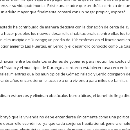
nzar su vida patrimonial. Existe una madre que tendrá la certeza de que
un adulto mayor que finalmente contará con un hogar propio”, expresó.
l estado ha contribuido de manera decisiva con la donación de cerca de 1
ara hacer posibles los nuevos desarrollos habitacionales, entre ellas los t
n el municipio de Durango; un predio de 10 hectáreas en el fraccionamie
raccionamiento Las Huertas, en Lerdo, y el desarrollo conocido como La Cas
dinación entre los distintos órdenes de gobierno para reducir los costos 
del Estado y el municipio de Durango acordaron establecer tasa cero en lo
nales, mientras que los municipios de Gómez Palacio y Lerdo otorgaron d
ante años encarecieron el acceso a una vivienda para miles de familias.
inan esfuerzos y eliminan obstáculos burocráticos, el beneficio llega dir
ubrayó que la vivienda no debe entenderse únicamente como una política 
e desarrollo económico, ya que cada conjunto habitacional, genera emple
ansportistas, electricistas, proveedores de materiales y cientos de peque