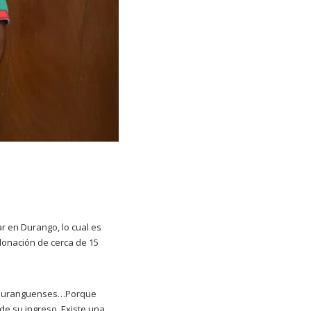
r en Durango, lo cual es
donación de cerca de 15
de duranguenses…Porque
e su ingreso. Existe una