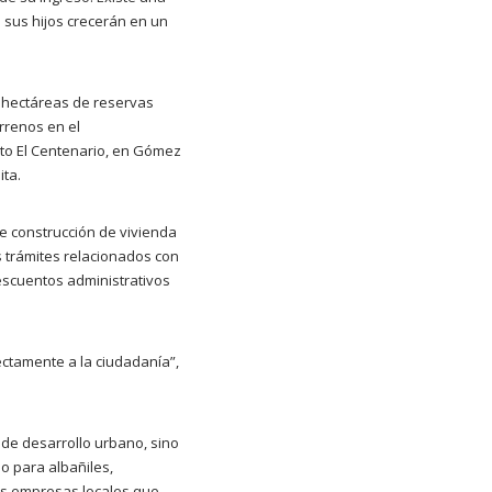
 sus hijos crecerán en un
5 hectáreas de reservas
errenos en el
nto El Centenario, en Gómez
ita.
de construcción de vivienda
s trámites relacionados con
escuentos administrativos
ectamente a la ciudadanía”,
de desarrollo urbano, sino
o para albañiles,
ñas empresas locales que