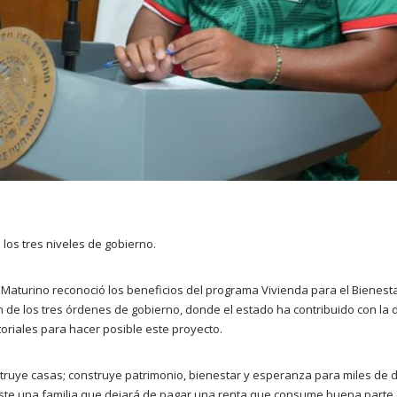
los tres niveles de gobierno.
Maturino reconoció los beneficios del programa Vivienda para el Bienesta
n de los tres órdenes de gobierno, donde el estado ha contribuido con la 
toriales para hacer posible este proyecto.
struye casas; construye patrimonio, bienestar y esperanza para miles 
ste una familia que dejará de pagar una renta que consume buena parte d