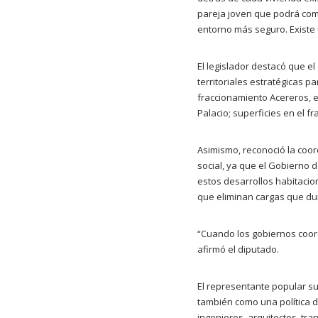
pareja joven que podrá come
entorno más seguro. Existe 
El legislador destacó que e
territoriales estratégicas p
fraccionamiento Acereros, e
Palacio; superficies en el f
Asimismo, reconoció la coor
social, ya que el Gobierno 
estos desarrollos habitacio
que eliminan cargas que dur
“Cuando los gobiernos coord
afirmó el diputado.
El representante popular s
también como una política d
ingenieros, arquitectos, tr