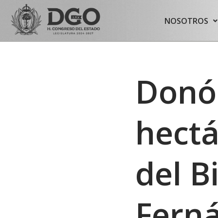
content
NOSOTROS
Saltar
al
contenido
Donó 
hectá
del B
Fern