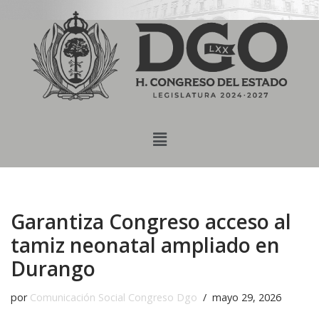
content
Saltar
al
contenido
Garantiza Congreso acceso al
tamiz neonatal ampliado en
Durango
por
Comunicación Social Congreso Dgo
mayo 29, 2026