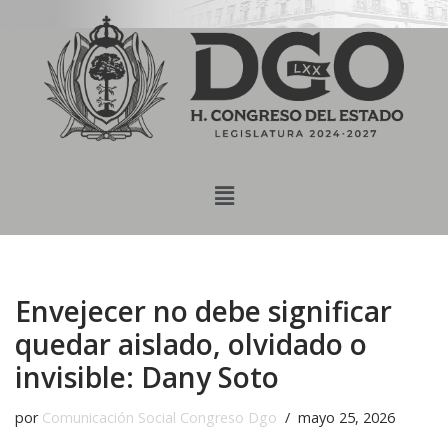
content
Saltar
al
contenido
Envejecer no debe significar
quedar aislado, olvidado o
invisible: Dany Soto
por
Comunicación Social Congreso Dgo
mayo 25, 2026