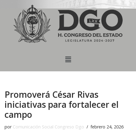
content
Saltar
al
contenido
Promoverá César Rivas
iniciativas para fortalecer el
campo
por
Comunicación Social Congreso Dgo
febrero 24, 2026