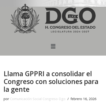
content
Saltar
al
contenido
Llama GPPRI a consolidar el
Congreso con soluciones para
la gente
por
Comunicación Social Congreso Dgo
febrero 16, 2026