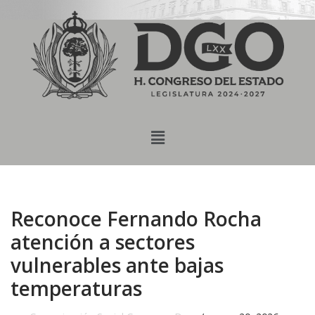
content
Saltar
al
contenido
Reconoce Fernando Rocha
atención a sectores
vulnerables ante bajas
temperaturas