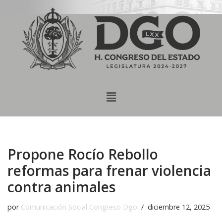
content
Saltar
al
contenido
Propone Rocío Rebollo
reformas para frenar violencia
contra animales
por
Comunicación Social Congreso Dgo
diciembre 12, 2025