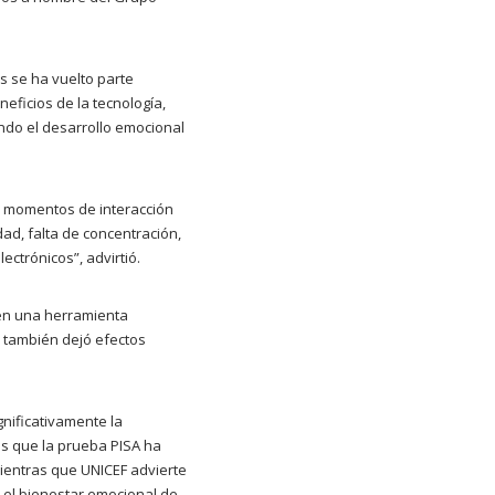
s se ha vuelto parte
eficios de la tecnología,
ndo el desarrollo emocional
los momentos de interacción
ad, falta de concentración,
ctrónicos”, advirtió.
 en una herramienta
d también dejó efectos
gnificativamente la
ás que la prueba PISA ha
ientras que UNICEF advierte
 el bienestar emocional de