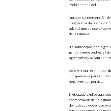
Parlamentario del PRI.
Durante su intervención, d
inseparable de la vida coti
advirtió que su uso excesiv
de la infancia.
“La sobreexposición digital 
genuina entre padres e hijo
agresividad y aislamiento e
Soto Mendía recordó que dur
indispensable para continua
negativos que persisten.
El diputado explicó que, se
concentración de un estudia
demostrado que el uso exce
que pasar demasiado tiempo