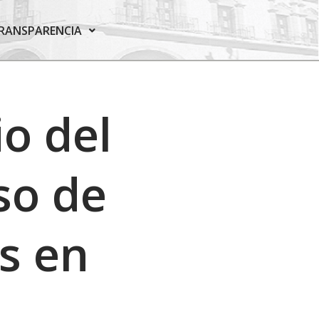
RANSPARENCIA
o del
so de
es en