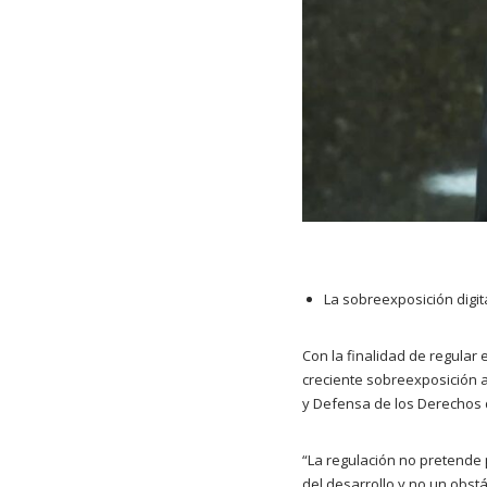
La sobreexposición digit
Con la finalidad de regular e
creciente sobreexposición a 
y Defensa de los Derechos d
“La regulación no pretende 
del desarrollo y no un obstá