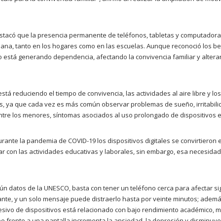
estacó que la presencia permanente de teléfonos, tabletas y computadora
diana, tanto en los hogares como en las escuelas. Aunque reconoció los ben
o está generando dependencia, afectando la convivencia familiar y altera
está reduciendo el tiempo de convivencia, las actividades al aire libre y 
s, ya que cada vez es más común observar problemas de sueño, irritabilid
ntre los menores, síntomas asociados al uso prolongado de dispositivos ele
ante la pandemia de COVID-19 los dispositivos digitales se convirtieron
r con las actividades educativas y laborales, sin embargo, esa necesida
gún datos de la UNESCO, basta con tener un teléfono cerca para afectar si
nte, y un solo mensaje puede distraerlo hasta por veinte minutos; adem
sivo de dispositivos está relacionado con bajo rendimiento académico, m
 frente a una pantalla incrementa la ansiedad, la depresión y disminuye