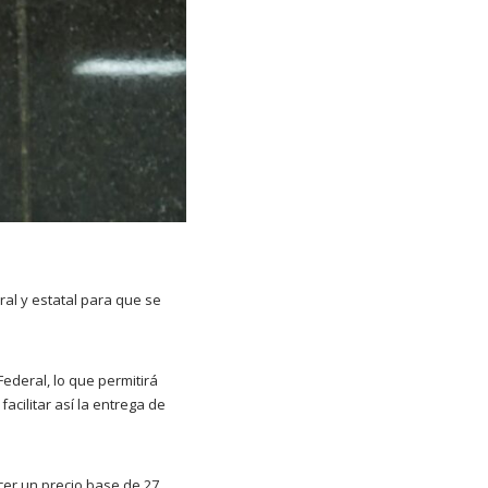
al y estatal para que se
ederal, lo que permitirá
acilitar así la entrega de
cer un precio base de 27