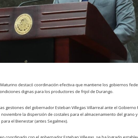
Maturino destacó coordinación efectiva que mantiene los gobiernos feder
condiciones dignas para los productores de frijol de Durango.
as gestiones del gobernador Esteban Villegas Villarreal ante el Gobierno F
 de noviembre la dispersión de costales para el almacenamiento del grano y f
 para el Bienestar (antes Segalmex).
abajo coordinado con el gobernador Esteban Villegas, se ha logrado estable