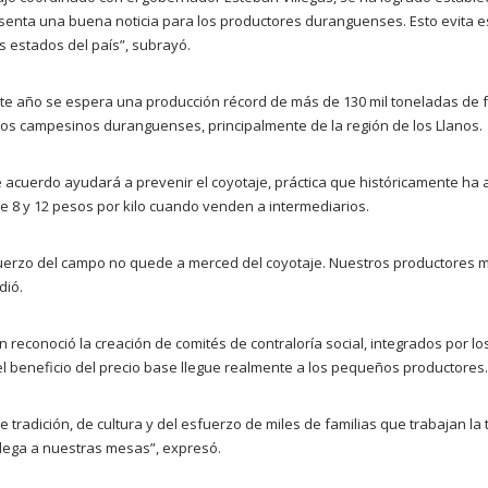
resenta una buena noticia para los productores duranguenses. Esto evita e
s estados del país”, subrayó.
te año se espera una producción récord de más de 130 mil toneladas de frij
e los campesinos duranguenses, principalmente de la región de los Llanos.
 acuerdo ayudará a prevenir el coyotaje, práctica que históricamente ha 
re 8 y 12 pesos por kilo cuando venden a intermediarios.
uerzo del campo no quede a merced del coyotaje. Nuestros productores m
dió.
reconoció la creación de comités de contraloría social, integrados por l
 beneficio del precio base llegue realmente a los pequeños productores.
de tradición, de cultura y del esfuerzo de miles de familias que trabajan la 
 llega a nuestras mesas”, expresó.