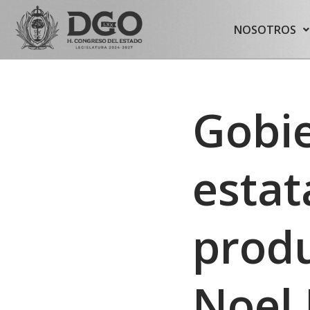
content
NOSOTROS
Saltar
al
contenido
Gobie
estat
produ
Noel