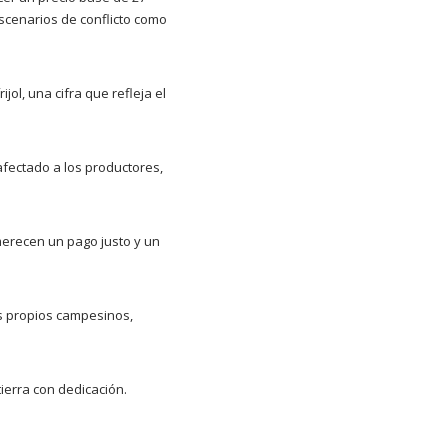
scenarios de conflicto como
ol, una cifra que refleja el
afectado a los productores,
erecen un pago justo y un
os propios campesinos,
tierra con dedicación.