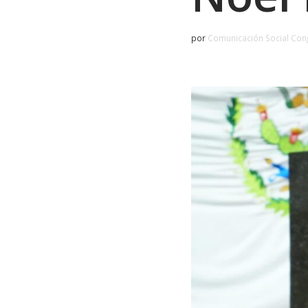
por
Comunicación Social Con