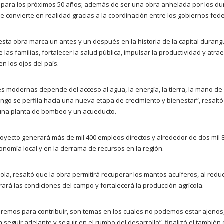
a, para los próximos 50 años; además de ser una obra anhelada por los 
 convierte en realidad gracias a la coordinación entre los gobiernos feder
esta obra marca un antes y un después en la historia de la capital durang
 las familias, fortalecer la salud pública, impulsar la productividad y atra
n los ojos del país.
des modernas depende del acceso al agua, la energía, la tierra, la mano de
ngo se perfila hacia una nueva etapa de crecimiento y bienestar”, resaltó
una planta de bombeo y un acueducto.
oyecto generará más de mil 400 empleos directos y alrededor de dos mil 80
onomía local y en la derrama de recursos en la región.
ola, resaltó que la obra permitirá recuperar los mantos acuíferos, al reduc
ará las condiciones del campo y fortalecerá la producción agrícola.
taremos para contribuir, son temas en los cuales no podemos estar ajeno
seguir adelante y seguir en el rumbo del desarrollo”, finalizó el también