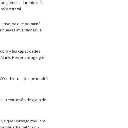
duranguenses durante más
al y estatal.
uense, ya que permitirá
er nuevas inversiones; la
 obra y las capacidades
 Alanís Herrera al agregar
0 indirectos, lo que tendrá
ir la extracción de agua de
s, ya que Durango requiere
 coordinador del Grupo