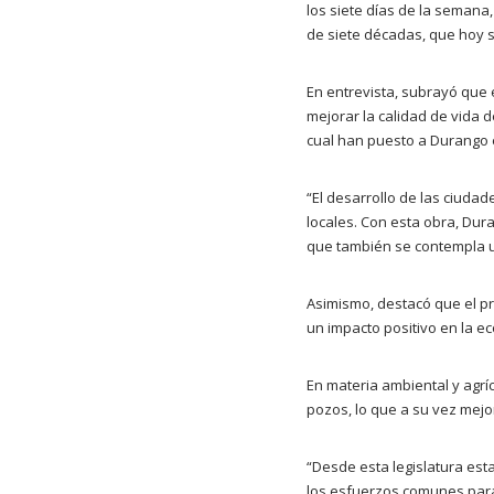
los siete días de la seman
de siete décadas, que hoy se
En entrevista, subrayó que 
mejorar la calidad de vida de
cual han puesto a Durango e
“El desarrollo de las ciuda
locales. Con esta obra, Dura
que también se contempla 
Asimismo, destacó que el pr
un impacto positivo en la ec
En materia ambiental y agríc
pozos, lo que a su vez mejor
“Desde esta legislatura es
los esfuerzos comunes para 