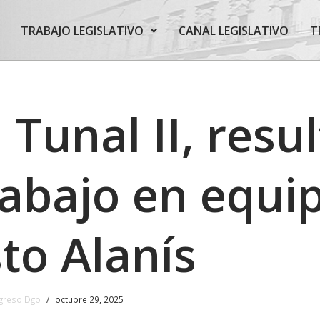
TRABAJO LEGISLATIVO
CANAL LEGISLATIVO
T
 Tunal II, resu
rabajo en equi
to Alanís
greso Dgo
octubre 29, 2025