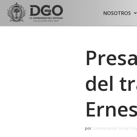
content
NOSOTROS
Saltar
al
contenido
Presa
del t
Ernes
por
Comunicación Social Con