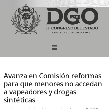
content
Saltar
al
contenido
Avanza en Comisión reformas
para que menores no accedan
a vapeadores y drogas
sintéticas