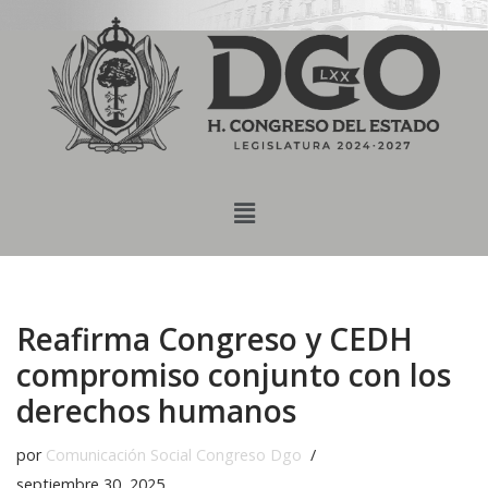
content
Saltar
al
contenido
Reafirma Congreso y CEDH
compromiso conjunto con los
derechos humanos
por
Comunicación Social Congreso Dgo
septiembre 30, 2025