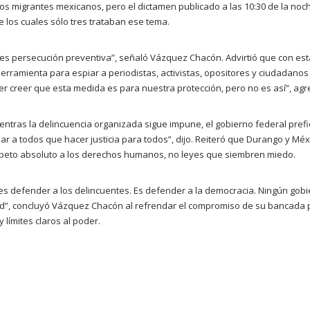
los migrantes mexicanos, pero el dictamen publicado a las 10:30 de la noch
e los cuales sólo tres trataban ese tema.
 es persecución preventiva”, señaló Vázquez Chacón. Advirtió que con est
erramienta para espiar a periodistas, activistas, opositores y ciudadan
er creer que esta medida es para nuestra protección, pero no es así”, agr
ntras la delincuencia organizada sigue impune, el gobierno federal pref
iar a todos que hacer justicia para todos”, dijo. Reiteró que Durango y Mé
speto absoluto a los derechos humanos, no leyes que siembren miedo.
es defender a los delincuentes. Es defender a la democracia. Ningún gobi
ad”, concluyó Vázquez Chacón al refrendar el compromiso de su bancada 
y límites claros al poder.