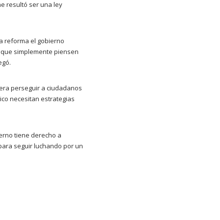
e resultó ser una ley
a reforma el gobierno
os que simplemente piensen
egó.
iera perseguir a ciudadanos
xico necesitan estrategias
erno tiene derecho a
para seguir luchando por un