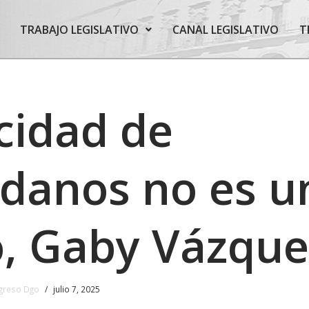
TRABAJO LEGISLATIVO
CANAL LEGISLATIVO
T
cidad de
danos no es u
o, Gaby Vázque
greso Dgo
julio 7, 2025