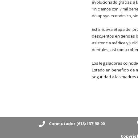
evolucionado gracias a l
“Iniciamos con 7 mil ben
de apoyo económico, sin
Esta nueva etapa del pro
descuentos en tiendas lo
asistencia médica y juríd
dentales, así como cobe
Los legisladores coincid
Estado en beneficio de m
seguridad a las madres de
Conmutador (618) 137-98-00
Copyrig