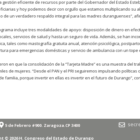
a gestión eficiente de recursos por parte del Gobernador del Estado Esteba
eficiarias y hoy podemos decir con orgullo que estamos multiplicando su 
o de un verdadero respaldo integral para las madres duranguenses”, afi
grama incluye tres modalidades de apoyo: disposición de dinero en efect
cales, servicios de salud y hasta un seguro de vida. Además, se han inco
ica, tales como mastografía gratuita anual, atención psicológica, postparto
rtura para emergencias domésticas y servicio de ambulancia con un tope d
ieron en que la consolidación de la “Tarjeta Madre” es una muestra del tr
iles de mujeres. “Desde el PAN y el PRI seguiremos impulsando políticas 
 familia, porque invertir en ellas es invertir en el futuro de Durango”, co
secr
5 de Febrero #900. Zaragoza.CP 3400
ht © 2026 H. Congreso del Estado de Durango