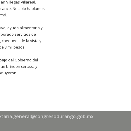
n Villegas Villareal.
alcance. No solo hablamos
rmó.
ivo, ayuda alimentaria y
rporado servicios de
, chequeos de la vista y
e 3 mil pesos.
abajo del Gobierno del
que brinden certeza y
ncluyeron.
etaria.general@congresodurango.gob.mx