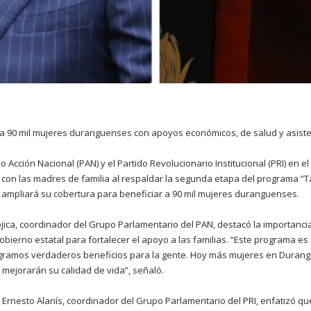
 a 90 mil mujeres duranguenses con apoyos económicos, de salud y asiste
do Acción Nacional (PAN) y el Partido Revolucionario Institucional (PRI) en 
on las madres de familia al respaldar la segunda etapa del programa “Tar
 ampliará su cobertura para beneficiar a 90 mil mujeres duranguenses.
jica, coordinador del Grupo Parlamentario del PAN, destacó la importancia d
gobierno estatal para fortalecer el apoyo a las familias. “Este programa e
ogramos verdaderos beneficios para la gente. Hoy más mujeres en Durang
mejorarán su calidad de vida”, señaló.
o Ernesto Alanís, coordinador del Grupo Parlamentario del PRI, enfatizó qu