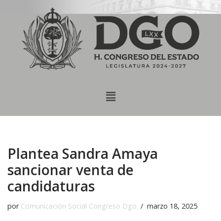
content
Saltar
al
contenido
Plantea Sandra Amaya
sancionar venta de
candidaturas
por
Comunicación Social Congreso Dgo
marzo 18, 2025