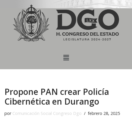
content
Saltar
al
contenido
Propone PAN crear Policía
Cibernética en Durango
por
Comunicación Social Congreso Dgo
febrero 28, 2025