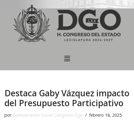
content
Saltar
al
contenido
Destaca Gaby Vázquez impacto
del Presupuesto Participativo
por
Comunicación Social Congreso Dgo
febrero 18, 2025