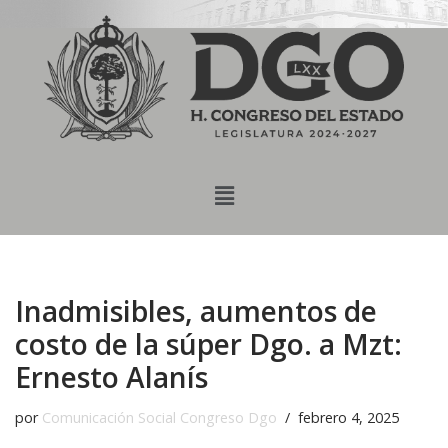
content
Saltar
al
contenido
Inadmisibles, aumentos de
costo de la súper Dgo. a Mzt:
Ernesto Alanís
por
Comunicación Social Congreso Dgo
febrero 4, 2025