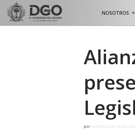
content
NOSOTROS
Saltar
al
contenido
Alian
prese
Legis
por
Comunicación Social Con