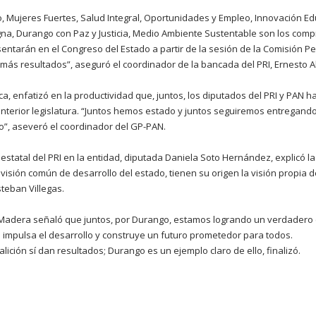
o, Mujeres Fuertes, Salud Integral, Oportunidades y Empleo, Innovación Ed
na, Durango con Paz y Justicia, Medio Ambiente Sustentable son los comp
esentarán en el Congreso del Estado a partir de la sesión de la Comisión 
más resultados”, aseguró el coordinador de la bancada del PRI, Ernesto A
ca, enfatizó en la productividad que, juntos, los diputados del PRI y PAN 
anterior legislatura. “Juntos hemos estado y juntos seguiremos entregando
o”, aseveró el coordinador del GP-PAN.
estatal del PRI en la entidad, diputada Daniela Soto Hernández, explicó la
a visión común de desarrollo del estado, tienen su origen la visión propia
teban Villegas.
 Madera señaló que juntos, por Durango, estamos logrando un verdadero 
impulsa el desarrollo y construye un futuro prometedor para todos.
ición sí dan resultados; Durango es un ejemplo claro de ello, finalizó.