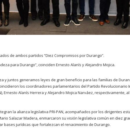
tados de ambos partidos “Diez Compromisos por Durango”.
deza para Durango”, coinciden Ernesto Alanís y Alejandro Mojica.
a y juntos generamos leyes de gran beneficio para las familias de Durango
incidieron los coordinadores parlamentarios del Partido Revolucionario Ins
), Ernesto Alanís Herrera y Alejandro Mojica Narváez, respectivamente, al 
ntegran la alianza legislativa PRI-PAN, acompañados por los dirigentes es
ario Salazar Madera, enmarcaron su visión legislativa común en diez gr
ar bases jurídicas que fortalezcan el renacimiento de Durango.