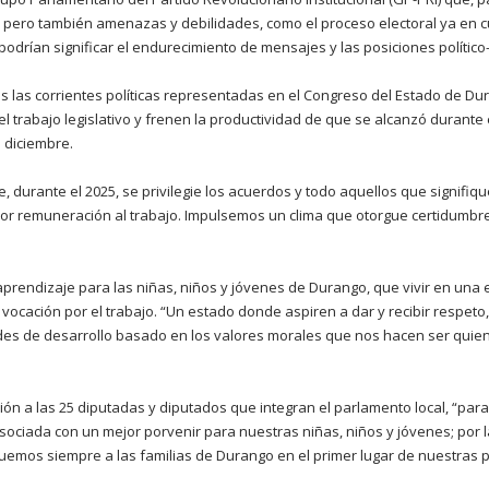
 pero también amenazas y debilidades, como el proceso electoral ya en cu
 podrían significar el endurecimiento de mensajes y las posiciones político-
as las corrientes políticas representadas en el Congreso del Estado de Du
 trabajo legislativo y frenen la productividad de que se alcanzó durante 
 diciembre.
, durante el 2025, se privilegie los acuerdos y todo aquellos que signifiqu
or remuneración al trabajo. Impulsemos un clima que otorgue certidumbre 
rendizaje para las niñas, niños y jóvenes de Durango, que vivir en una e
vocación por el trabajo. “Un estado donde aspiren a dar y recibir respeto
des de desarrollo basado en los valores morales que nos hacen ser qui
tación a las 25 diputadas y diputados que integran el parlamento local, “p
asociada con un mejor porvenir para nuestras niñas, niños y jóvenes; por l
emos siempre a las familias de Durango en el primer lugar de nuestras p