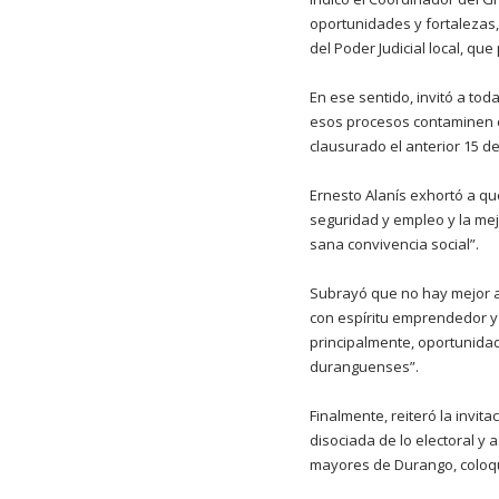
oportunidades y fortalezas,
del Poder Judicial local, que
En ese sentido, invitó a tod
esos procesos contaminen el
clausurado el anterior 15 de
Ernesto Alanís exhortó a que
seguridad y empleo y la mej
sana convivencia social”.
Subrayó que no hay mejor ap
con espíritu emprendedor y 
principalmente, oportunida
duranguenses”.
Finalmente, reiteró la invi
disociada de lo electoral y 
mayores de Durango, coloqu