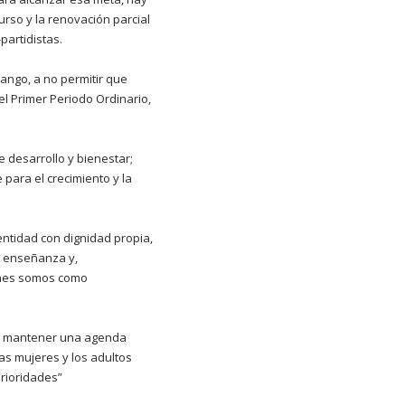
rso y la renovación parcial
partidistas.
rango, a no permitir que
el Primer Periodo Ordinario,
e desarrollo y bienestar;
para el crecimiento y la
ntidad con dignidad propia,
, enseñanza y,
enes somos como
ara mantener una agenda
as mujeres y los adultos
rioridades”