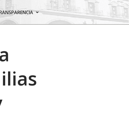
RANSPARENCIA
a
ilias
y