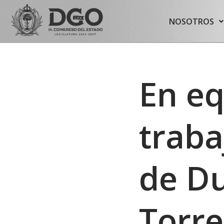
content
NOSOTROS
Saltar
al
contenido
En eq
traba
de D
Torre