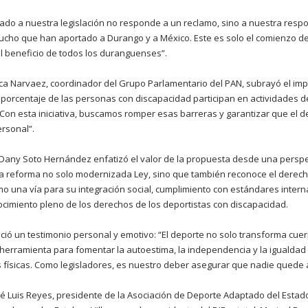
ado a nuestra legislación no responde a un reclamo, sino a nuestra resp
mucho que han aportado a Durango y a México. Este es solo el comienzo de
l beneficio de todos los duranguenses”.
ica Narvaez, coordinador del Grupo Parlamentario del PAN, subrayó el im
orcentaje de las personas con discapacidad participan en actividades dep
 Con esta iniciativa, buscamos romper esas barreras y garantizar que el 
rsonal”.
 Dany Soto Hernández enfatizó el valor de la propuesta desde una perspecti
 reforma no solo modernizada Ley, sino que también reconoce el derech
o una vía para su integración social, cumplimiento con estándares intern
nocimiento pleno de los derechos de los deportistas con discapacidad.
ió un testimonio personal y emotivo: “El deporte no solo transforma cue
na herramienta para fomentar la autoestima, la independencia y la igualda
físicas. Como legisladores, es nuestro deber asegurar que nadie quede a
osé Luis Reyes, presidente de la Asociación de Deporte Adaptado del Esta