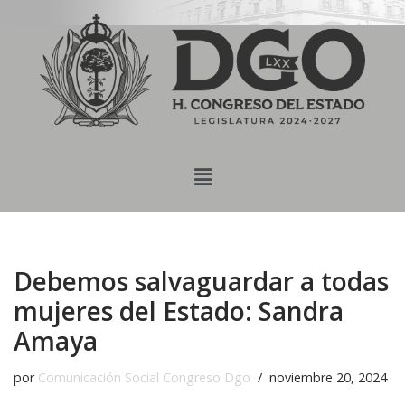
content
Saltar
al
contenido
Debemos salvaguardar a todas
mujeres del Estado: Sandra
Amaya
por
Comunicación Social Congreso Dgo
noviembre 20, 2024