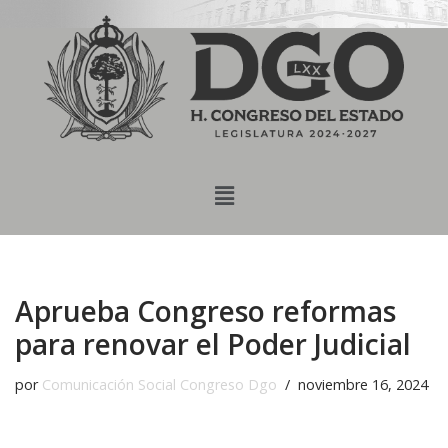
content
Saltar
al
contenido
Aprueba Congreso reformas
para renovar el Poder Judicial
por
Comunicación Social Congreso Dgo
noviembre 16, 2024