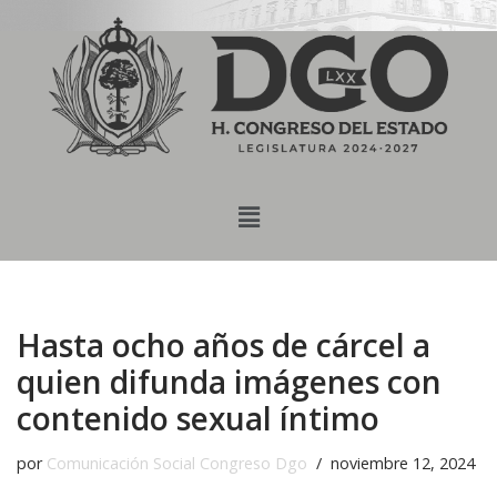
content
Saltar
al
contenido
Hasta ocho años de cárcel a
quien difunda imágenes con
contenido sexual íntimo
por
Comunicación Social Congreso Dgo
noviembre 12, 2024