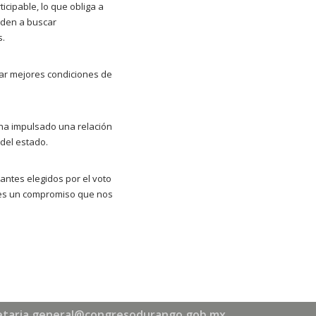
cipable, lo que obliga a
uden a buscar
s.
zar mejores condiciones de
ha impulsado una relación
del estado.
antes elegidos por el voto
o es un compromiso que nos
etaria.general@congresodurango.gob.mx