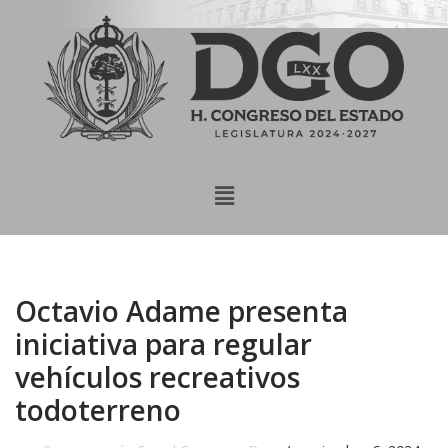
content
Saltar
al
contenido
Octavio Adame presenta
iniciativa para regular
vehículos recreativos
todoterreno