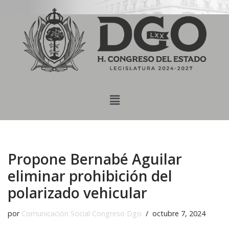
content
Saltar
al
contenido
Propone Bernabé Aguilar
eliminar prohibición del
polarizado vehicular
por
Comunicación Social Congreso Dgo
octubre 7, 2024