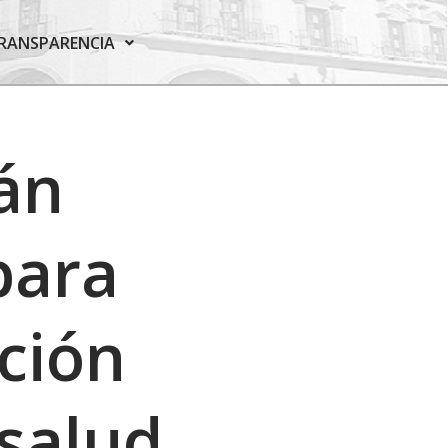
RANSPARENCIA
án
para
nción
 salud