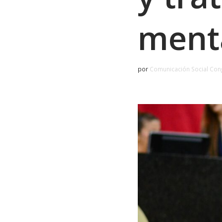
ment
por
Comunicación Social Con