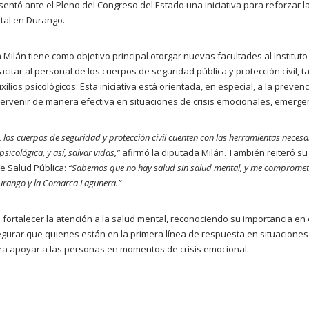
entó ante el Pleno del Congreso del Estado una iniciativa para reforzar la
tal en Durango.
 Milán tiene como objetivo principal otorgar nuevas facultades al Institut
itar al personal de los cuerpos de seguridad pública y protección civil, 
ilios psicológicos. Esta iniciativa está orientada, en especial, a la prevenc
ntervenir de manera efectiva en situaciones de crisis emocionales, emerge
r, los cuerpos de seguridad y protección civil cuenten con las herramientas neces
sicológica, y así, salvar vidas,”
afirmó la diputada Milán. También reiteró 
e Salud Pública:
“Sabemos que no hay salud sin salud mental, y me compromet
Durango y la Comarca Lagunera.”
a fortalecer la atención a la salud mental, reconociendo su importancia en e
egurar que quienes están en la primera línea de respuesta en situaciones 
a apoyar a las personas en momentos de crisis emocional.