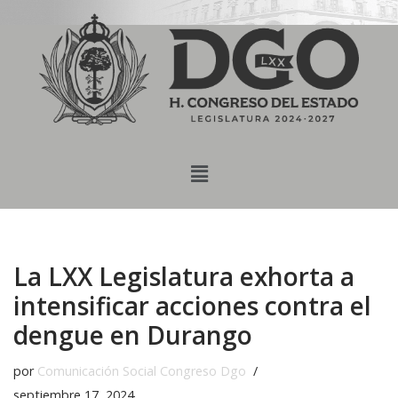
content
Saltar
al
contenido
La LXX Legislatura exhorta a
intensificar acciones contra el
dengue en Durango
por
Comunicación Social Congreso Dgo
septiembre 17, 2024