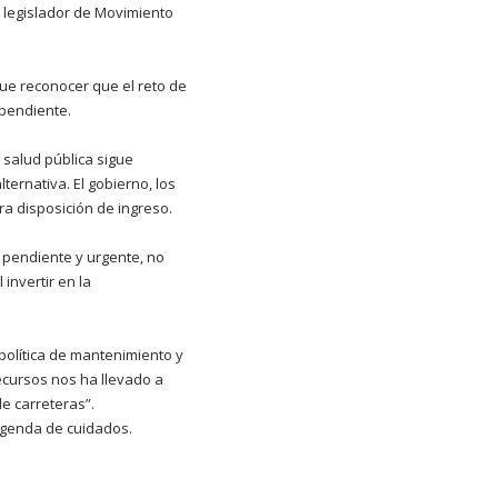
l legislador de Movimiento
que reconocer que el reto de
 pendiente.
 salud pública sigue
ernativa. El gobierno, los
ra disposición de ingreso.
a pendiente y urgente, no
invertir en la
política de mantenimiento y
recursos nos ha llevado a
e carreteras”.
agenda de cuidados.