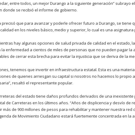
edar, entre todos, un mejor Durango a la siguiente generación” subrayo e
 donde se recibió el informe de gobierno.
ra precisó que para avanzar y poderle ofrecer futuro a Durango, se tiene 
alidad en los niveles básico, medio y superior, lo cual es una asignatura
entras hay algunas opciones de salud privada de calidad en el estado, la
la enfermedad a cientos de miles de personas que no pueden pagar la alt
les de cerrar esta brecha para evitar la injusticia que se deriva de la me
ones, tenemos que invertir en infraestructura estatal. Esta es una materi
ones de quienes arriesgan su capital si nosotros no hacemos lo propio al 
aria”, resaltó el representante popular.
rreteras del estado tiene daños profundos derivados de una inexistente 
atal de Carreteras en los últimos años. “Años de displicencia y desvío de 
r más de 900 millones de pesos para rehabilitar y mantener nuestra red d
agenda de Movimiento Ciudadano estará fuertemente concentrada en la 