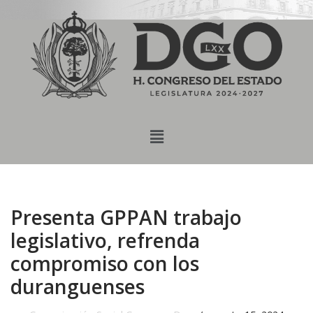
content
Saltar
al
contenido
Presenta GPPAN trabajo
legislativo, refrenda
compromiso con los
duranguenses