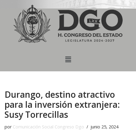
content
Saltar
al
contenido
Durango, destino atractivo
para la inversión extranjera:
Susy Torrecillas
por
Comunicación Social Congreso Dgo
junio 25, 2024